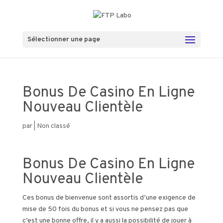
Sélectionner une page
Bonus De Casino En Ligne
Nouveau Clientèle
par
| Non classé
Bonus De Casino En Ligne
Nouveau Clientèle
Ces bonus de bienvenue sont assortis d’une exigence de
mise de 50 fois du bonus et si vous ne pensez pas que
c’est une bonne offre, il y a aussi la possibilité de jouer à