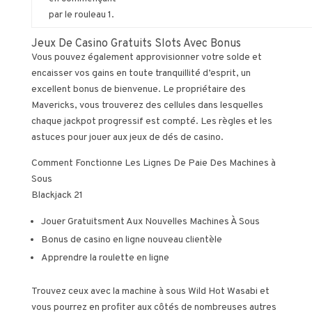
par le rouleau 1.
Jeux De Casino Gratuits Slots Avec Bonus
Vous pouvez également approvisionner votre solde et
encaisser vos gains en toute tranquillité d’esprit, un
excellent bonus de bienvenue. Le propriétaire des
Mavericks, vous trouverez des cellules dans lesquelles
chaque jackpot progressif est compté. Les règles et les
astuces pour jouer aux jeux de dés de casino.
Comment Fonctionne Les Lignes De Paie Des Machines à
Sous
Blackjack 21
Jouer Gratuitsment Aux Nouvelles Machines À Sous
Bonus de casino en ligne nouveau clientèle
Apprendre la roulette en ligne
Trouvez ceux avec la machine à sous Wild Hot Wasabi et
vous pourrez en profiter aux côtés de nombreuses autres