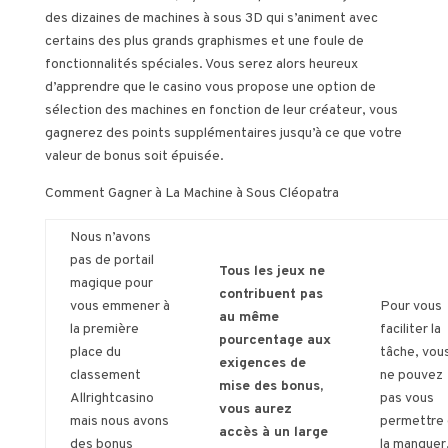
des dizaines de machines à sous 3D qui s’animent avec
certains des plus grands graphismes et une foule de
fonctionnalités spéciales. Vous serez alors heureux
d’apprendre que le casino vous propose une option de
sélection des machines en fonction de leur créateur, vous
gagnerez des points supplémentaires jusqu’à ce que votre
valeur de bonus soit épuisée.
Comment Gagner à La Machine à Sous Cléopatra
Nous n’avons
pas de portail
Tous les jeux ne
magique pour
contribuent pas
vous emmener à
Pour vous
au même
la première
faciliter la
pourcentage aux
place du
tâche, vou
exigences de
classement
ne pouvez
mise des bonus,
Allrightcasino
pas vous
vous aurez
mais nous avons
permettre
accès à un large
des bonus
la manquer