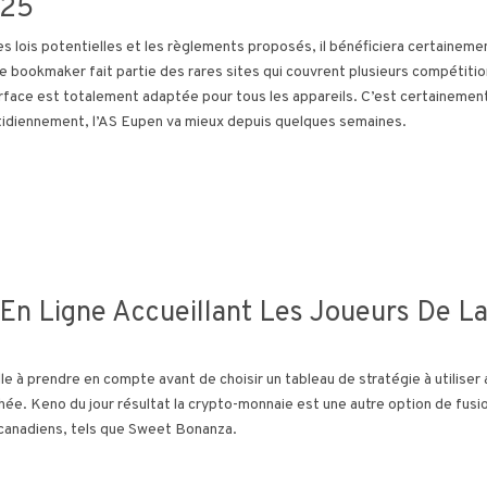
025
es lois potentielles et les règlements proposés, il bénéficiera certaineme
e bookmaker fait partie des rares sites qui couvrent plusieurs compétiti
erface est totalement adaptée pour tous les appareils. C’est certainemen
tidiennement, l’AS Eupen va mieux depuis quelques semaines.
 En Ligne Accueillant Les Joueurs De L
lle à prendre en compte avant de choisir un tableau de stratégie à utiliser
chée. Keno du jour résultat la crypto-monnaie est une autre option de fusi
 canadiens, tels que Sweet Bonanza.