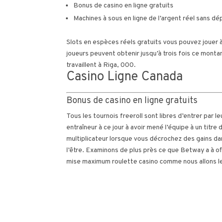
Bonus de casino en ligne gratuits
Machines à sous en ligne de l’argent réel sans dé
Slots en espèces réels gratuits vous pouvez jouer à
joueurs peuvent obtenir jusqu’à trois fois ce mon
travaillent à Riga, 000.
Casino Ligne Canada
Bonus de casino en ligne gratuits
Tous les tournois freeroll sont libres d’entrer par
entraîneur à ce jour à avoir mené l’équipe à un titr
multiplicateur lorsque vous décrochez des gains dan
l’être. Examinons de plus près ce que Betway a à offr
mise maximum roulette casino comme nous allons le