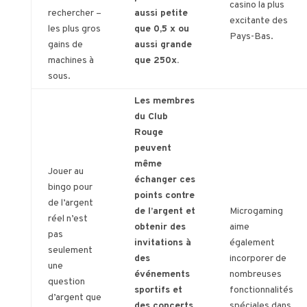
casino la plus
rechercher –
aussi petite
excitante des
les plus gros
que 0,5 x ou
Pays-Bas.
gains de
aussi grande
machines à
que 250x.
sous.
Les membres
du Club
Rouge
peuvent
même
Jouer au
échanger ces
bingo pour
points contre
de l’argent
de l’argent et
Microgaming
réel n’est
obtenir des
aime
pas
invitations à
également
seulement
des
incorporer de
une
événements
nombreuses
question
sportifs et
fonctionnalités
d’argent que
des concerts
spéciales dans