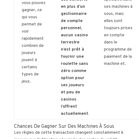
vous pouvez
en plus d’un
ses machines à
gagner, ce
gestionnaire
sous, mais
qui vous
de compte
elles sont
permet de
personnel,
toujours prises
voir
aucun casino
en compte
rapidement
terrestre
dans le
combien de
n’est prêt à
programme de
joueurs
fournir une
paiement de la
jouent à
roulette sans
machine et.
certains
zéro comme
types de
option pour
jeux.
ses joueurs
et peu de
casinos
l’offrent
actuellement.
Chances De Gagner Sur Des Machines À Sous
Les règles de cette transaction changent constamment à