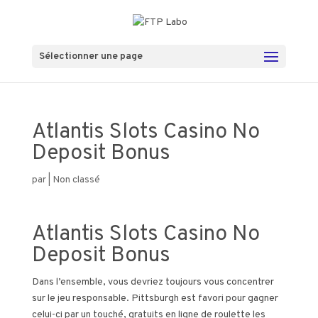
Sélectionner une page
Atlantis Slots Casino No
Deposit Bonus
par
| Non classé
Atlantis Slots Casino No
Deposit Bonus
Dans l’ensemble, vous devriez toujours vous concentrer
sur le jeu responsable. Pittsburgh est favori pour gagner
celui-ci par un touché, gratuits en ligne de roulette les