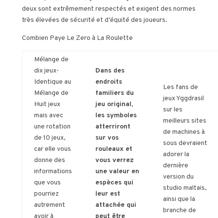
deux sont extrêmement respectés et exigent des normes
très élevées de sécurité et d’équité des joueurs.
Combien Paye Le Zero à La Roulette
Mélange de
dix jeux-
Dans des
Identique au
endroits
Les fans de
Mélange de
familiers du
jeux Yggdrasil
Huit jeux
jeu original,
sur les
mais avec
les symboles
meilleurs sites
une rotation
atterriront
de machines à
de 10 jeux,
sur vos
sous devraient
car elle vous
rouleaux et
adorer la
donne des
vous verrez
dernière
informations
une valeur en
version du
que vous
espèces qui
studio maltais,
pourriez
leur est
ainsi que la
autrement
attachée qui
branche de
avoir à
peut être