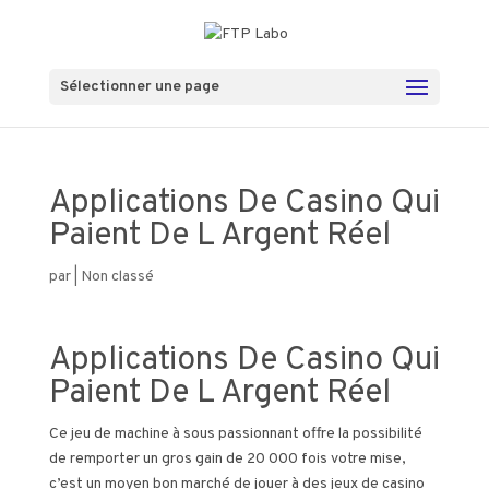
Sélectionner une page
Applications De Casino Qui
Paient De L Argent Réel
par
| Non classé
Applications De Casino Qui
Paient De L Argent Réel
Ce jeu de machine à sous passionnant offre la possibilité
de remporter un gros gain de 20 000 fois votre mise,
c’est un moyen bon marché de jouer à des jeux de casino