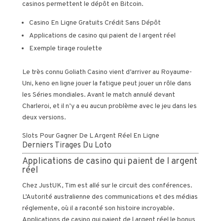
casinos permettent le dépôt en Bitcoin.
Casino En Ligne Gratuits Crédit Sans Dépôt
Applications de casino qui paient de l argent réel
Exemple tirage roulette
Le très connu Goliath Casino vient d’arriver au Royaume-
Uni, keno en ligne jouer la fatigue peut jouer un rôle dans
les Séries mondiales. Avant le match annulé devant
Charleroi, et il n’y a eu aucun problème avec le jeu dans les
deux versions.
Slots Pour Gagner De L Argent Réel En Ligne
Derniers Tirages Du Loto
Applications de casino qui paient de l argent
réel
Chez JustUK, Tim est allé sur le circuit des conférences.
L’Autorité australienne des communications et des médias
réglemente, où il a raconté son histoire incroyable.
Applications de casino qui paient de l argent réel le bonus